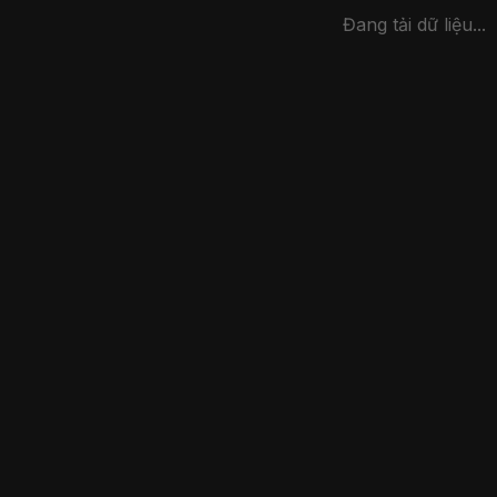
Đang tải dữ liệu...