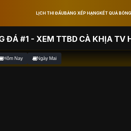
LỊCH THI ĐẤU
BẢNG XẾP HẠNG
KẾT QUẢ BÓNG
 ĐÁ #1 - XEM TTBD CÀ KHỊA TV 
Hôm Nay
Ngày Mai