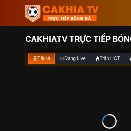
CAKHIATV TRỰC TIẾP BÓNG
Tất cả
Đang Live
Trận HOT