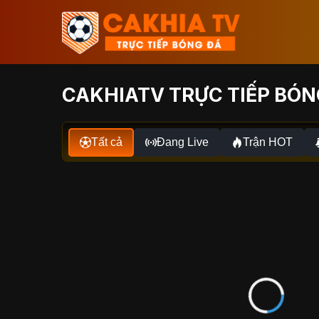
CAKHIATV TRỰC TIẾP BÓNG
Tất cả
Đang Live
Trận HOT