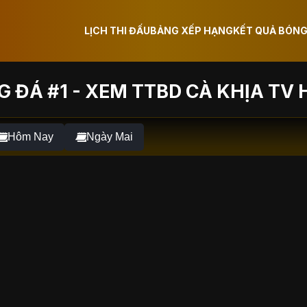
LỊCH THI ĐẤU
BẢNG XẾP HẠNG
KẾT QUẢ BÓNG
 ĐÁ #1 - XEM TTBD CÀ KHỊA TV 
Hôm Nay
Ngày Mai