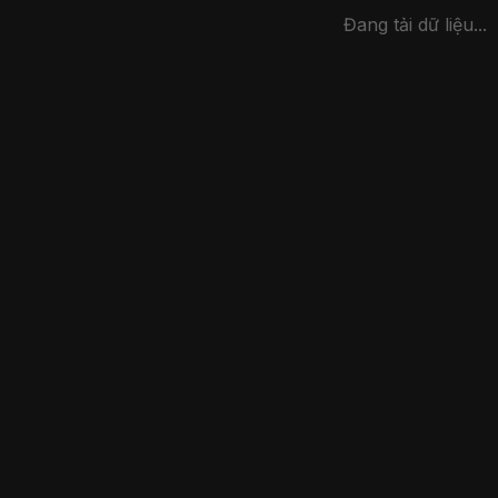
Đang tải dữ liệu...