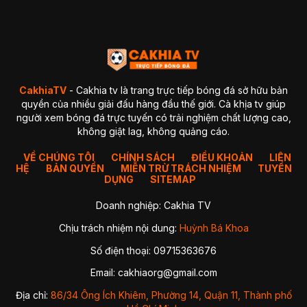
4. GaVangTV
5. ThapCamTV
6. VeboTV
7. Mitom TV
BẢNG SO SÁNH CHI TIẾT
Kết luận so sánh
Giải đáp thắc mắc thường gặp về CakhiaTV (FAQ)
1. CakhiaTV có miễn phí không?
CakhiaTV
- Cakhia tv là trang trực tiếp bóng đá sở hữu bản
2. Có xem được Ngoại Hạng Anh (Premier League) không?
quyền của nhiều giải đấu hàng đầu thế giới. Cà khịa tv giúp
3. CakhiaTV có bị giật lag hay delay không?
người xem bóng đá trực tuyến có trải nghiệm chất lượng cao,
4. Tôi có thể xem CakhiaTV trên Smart TV được không?
không giật lag, không quảng cáo.
✔ Cách 1 — Mở trực tiếp bằng trình duyệt TV
✔ Cách 2 — Chiếu từ điện thoại lên TV (Cast)
5. Xử lý như thế nào khi xem bóng đá CakhiaTV bị giật lag?
VỀ CHÚNG TÔI
CHÍNH SÁCH
ĐIỀU KHOẢN
LIÊN
HỆ
BẢN QUYỀN
1. Chuyển sang Server 2 hoặc 3
MIỄN TRỪ TRÁCH NHIỆM
TUYỂN
2. Kiểm tra lại kết nối mạng
DỤNG
SITEMAP
3. Đóng các ứng dụng chạy nền
4. Chuyển sang trình duyệt khác
Doanh nghiệp: Cakhia TV
5. Giảm độ phân giải video
Kết luận
Chịu trách nhiệm nội dung:
Huỳnh Bá Khoa
Số điện thoại: 09715363676
Nhờ sự ổn định, hình ảnh sắc nét và khả năng cập nhật
nhanh chóng,
CakhiaTV
trở thành địa chỉ quen thuộc của
Email:
cakhiaorg@gmail.com
hàng triệu người hâm mộ bóng đá mỗi ngày. Dù bạn theo dõi
Ngoại Hạng Anh, Champions League, La Liga hay các giải
Địa chỉ:
86/34 Ông Ích Khiêm, Phường 14, Quận 11, Thành phố
đấu của đội tuyển quốc gia, CakhiaTV luôn mang đến link