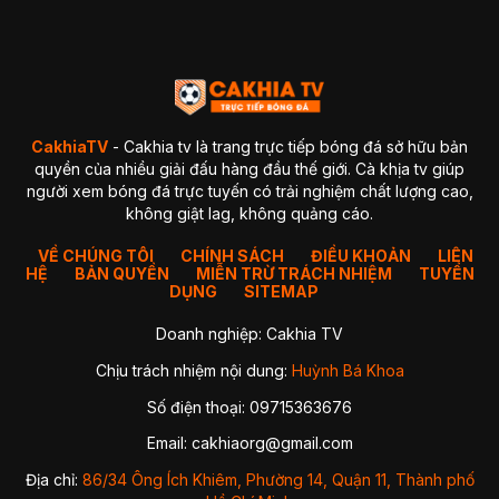
4. GaVangTV
5. ThapCamTV
6. VeboTV
7. Mitom TV
BẢNG SO SÁNH CHI TIẾT
Kết luận so sánh
Giải đáp thắc mắc thường gặp về CakhiaTV (FAQ)
1. CakhiaTV có miễn phí không?
CakhiaTV
- Cakhia tv là trang trực tiếp bóng đá sở hữu bản
2. Có xem được Ngoại Hạng Anh (Premier League) không?
quyền của nhiều giải đấu hàng đầu thế giới. Cà khịa tv giúp
3. CakhiaTV có bị giật lag hay delay không?
người xem bóng đá trực tuyến có trải nghiệm chất lượng cao,
4. Tôi có thể xem CakhiaTV trên Smart TV được không?
không giật lag, không quảng cáo.
✔ Cách 1 — Mở trực tiếp bằng trình duyệt TV
✔ Cách 2 — Chiếu từ điện thoại lên TV (Cast)
5. Xử lý như thế nào khi xem bóng đá CakhiaTV bị giật lag?
VỀ CHÚNG TÔI
CHÍNH SÁCH
ĐIỀU KHOẢN
LIÊN
HỆ
BẢN QUYỀN
1. Chuyển sang Server 2 hoặc 3
MIỄN TRỪ TRÁCH NHIỆM
TUYỂN
2. Kiểm tra lại kết nối mạng
DỤNG
SITEMAP
3. Đóng các ứng dụng chạy nền
4. Chuyển sang trình duyệt khác
Doanh nghiệp: Cakhia TV
5. Giảm độ phân giải video
Kết luận
Chịu trách nhiệm nội dung:
Huỳnh Bá Khoa
Số điện thoại: 09715363676
Nhờ sự ổn định, hình ảnh sắc nét và khả năng cập nhật
nhanh chóng,
CakhiaTV
trở thành địa chỉ quen thuộc của
Email:
cakhiaorg@gmail.com
hàng triệu người hâm mộ bóng đá mỗi ngày. Dù bạn theo dõi
Ngoại Hạng Anh, Champions League, La Liga hay các giải
Địa chỉ:
86/34 Ông Ích Khiêm, Phường 14, Quận 11, Thành phố
đấu của đội tuyển quốc gia, CakhiaTV luôn mang đến link