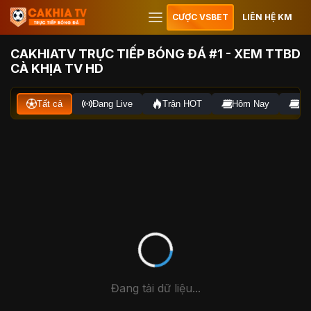
CƯỢC VSBET
LIÊN HỆ KM
CAKHIATV TRỰC TIẾP BÓNG ĐÁ #1 - XEM TTBD
CÀ KHỊA TV HD
Tất cả
Đang Live
Trận HOT
Hôm Nay
Ng
Đang tải dữ liệu...