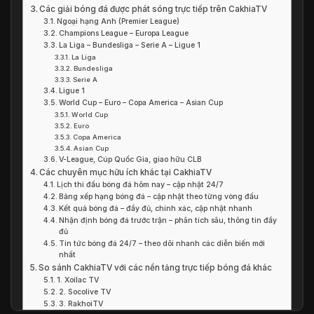
Các giải bóng đá được phát sóng trực tiếp trên CakhiaTV
Ngoại hạng Anh (Premier League)
Champions League – Europa League
La Liga – Bundesliga – Serie A – Ligue 1
La Liga
Bundesliga
Serie A
Ligue 1
World Cup – Euro – Copa America – Asian Cup
World Cup
Euro
Copa America
Asian Cup
V-League, Cúp Quốc Gia, giao hữu CLB
Các chuyên mục hữu ích khác tại CakhiaTV
Lịch thi đấu bóng đá hôm nay – cập nhật 24/7
Bảng xếp hạng bóng đá – cập nhật theo từng vòng đấu
Kết quả bóng đá – đầy đủ, chính xác, cập nhật nhanh
Nhận định bóng đá trước trận – phân tích sâu, thông tin đầy
đủ
Tin tức bóng đá 24/7 – theo dõi nhanh các diễn biến mới
nhất
So sánh CakhiaTV với các nền tảng trực tiếp bóng đá khác
1. Xoilac TV
2. Socolive TV
3. RakhoiTV