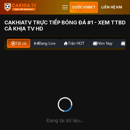
CƯỢC VSBET
LIÊN HỆ KM
CAKHIATV TRỰC TIẾP BÓNG ĐÁ #1 - XEM TTBD
CÀ KHỊA TV HD
Tất cả
Đang Live
Trận HOT
Hôm Nay
Ng
Đang tải dữ liệu...