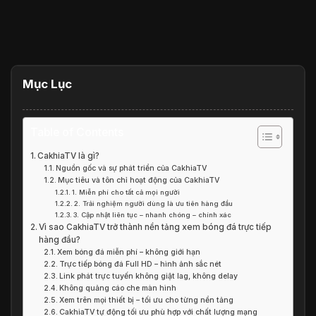
Mục Lục
Table of Contents
CakhiaTV là gì?
Nguồn gốc và sự phát triển của CakhiaTV
Mục tiêu và tôn chỉ hoạt động của CakhiaTV
1. Miễn phí cho tất cả mọi người
2. Trải nghiệm người dùng là ưu tiên hàng đầu
3. Cập nhật liên tục – nhanh chóng – chính xác
Vì sao CakhiaTV trở thành nền tảng xem bóng đá trực tiếp
hàng đầu?
Xem bóng đá miễn phí – không giới hạn
Trực tiếp bóng đá Full HD – hình ảnh sắc nét
Link phát trực tuyến không giật lag, không delay
Không quảng cáo che màn hình
Xem trên mọi thiết bị – tối ưu cho từng nền tảng
CakhiaTV tự động tối ưu phù hợp với chất lượng mạng