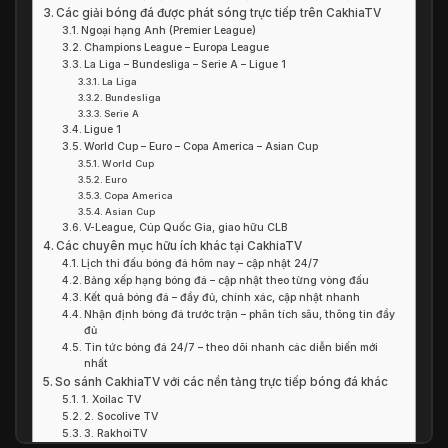
Các giải bóng đá được phát sóng trực tiếp trên CakhiaTV
Ngoại hạng Anh (Premier League)
Champions League – Europa League
La Liga – Bundesliga – Serie A – Ligue 1
La Liga
Bundesliga
Serie A
Ligue 1
World Cup – Euro – Copa America – Asian Cup
World Cup
Euro
Copa America
Asian Cup
V-League, Cúp Quốc Gia, giao hữu CLB
Các chuyên mục hữu ích khác tại CakhiaTV
Lịch thi đấu bóng đá hôm nay – cập nhật 24/7
Bảng xếp hạng bóng đá – cập nhật theo từng vòng đấu
Kết quả bóng đá – đầy đủ, chính xác, cập nhật nhanh
Nhận định bóng đá trước trận – phân tích sâu, thông tin đầy
đủ
Tin tức bóng đá 24/7 – theo dõi nhanh các diễn biến mới
nhất
So sánh CakhiaTV với các nền tảng trực tiếp bóng đá khác
1. Xoilac TV
2. Socolive TV
3. RakhoiTV