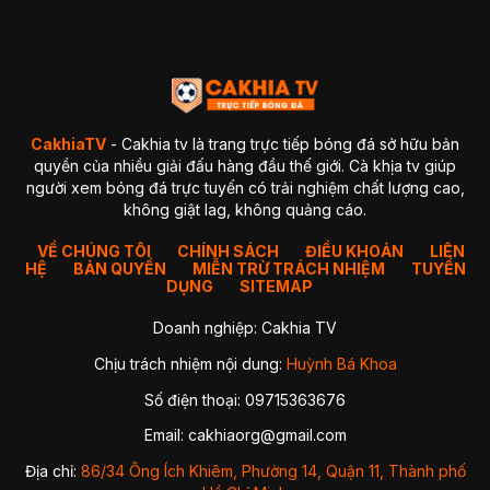
4. GaVangTV
5. ThapCamTV
6. VeboTV
7. Mitom TV
BẢNG SO SÁNH CHI TIẾT
Kết luận so sánh
Giải đáp thắc mắc thường gặp về CakhiaTV (FAQ)
1. CakhiaTV có miễn phí không?
CakhiaTV
- Cakhia tv là trang trực tiếp bóng đá sở hữu bản
2. Có xem được Ngoại Hạng Anh (Premier League) không?
quyền của nhiều giải đấu hàng đầu thế giới. Cà khịa tv giúp
3. CakhiaTV có bị giật lag hay delay không?
người xem bóng đá trực tuyến có trải nghiệm chất lượng cao,
4. Tôi có thể xem CakhiaTV trên Smart TV được không?
không giật lag, không quảng cáo.
✔ Cách 1 — Mở trực tiếp bằng trình duyệt TV
✔ Cách 2 — Chiếu từ điện thoại lên TV (Cast)
5. Xử lý như thế nào khi xem bóng đá CakhiaTV bị giật lag?
VỀ CHÚNG TÔI
CHÍNH SÁCH
ĐIỀU KHOẢN
LIÊN
HỆ
BẢN QUYỀN
1. Chuyển sang Server 2 hoặc 3
MIỄN TRỪ TRÁCH NHIỆM
TUYỂN
2. Kiểm tra lại kết nối mạng
DỤNG
SITEMAP
3. Đóng các ứng dụng chạy nền
4. Chuyển sang trình duyệt khác
Doanh nghiệp: Cakhia TV
5. Giảm độ phân giải video
Kết luận
Chịu trách nhiệm nội dung:
Huỳnh Bá Khoa
Số điện thoại: 09715363676
Nhờ sự ổn định, hình ảnh sắc nét và khả năng cập nhật
nhanh chóng,
CakhiaTV
trở thành địa chỉ quen thuộc của
Email:
cakhiaorg@gmail.com
hàng triệu người hâm mộ bóng đá mỗi ngày. Dù bạn theo dõi
Ngoại Hạng Anh, Champions League, La Liga hay các giải
Địa chỉ:
86/34 Ông Ích Khiêm, Phường 14, Quận 11, Thành phố
đấu của đội tuyển quốc gia, CakhiaTV luôn mang đến link