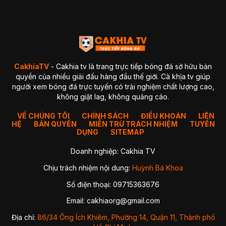
4. GaVangTV
5. ThapCamTV
6. VeboTV
7. Mitom TV
BẢNG SO SÁNH CHI TIẾT
Kết luận so sánh
Giải đáp thắc mắc thường gặp về CakhiaTV (FAQ)
1. CakhiaTV có miễn phí không?
CakhiaTV
- Cakhia tv là trang trực tiếp bóng đá sở hữu bản
2. Có xem được Ngoại Hạng Anh (Premier League) không?
quyền của nhiều giải đấu hàng đầu thế giới. Cà khịa tv giúp
3. CakhiaTV có bị giật lag hay delay không?
người xem bóng đá trực tuyến có trải nghiệm chất lượng cao,
4. Tôi có thể xem CakhiaTV trên Smart TV được không?
không giật lag, không quảng cáo.
✔ Cách 1 — Mở trực tiếp bằng trình duyệt TV
✔ Cách 2 — Chiếu từ điện thoại lên TV (Cast)
5. Xử lý như thế nào khi xem bóng đá CakhiaTV bị giật lag?
VỀ CHÚNG TÔI
CHÍNH SÁCH
ĐIỀU KHOẢN
LIÊN
HỆ
BẢN QUYỀN
1. Chuyển sang Server 2 hoặc 3
MIỄN TRỪ TRÁCH NHIỆM
TUYỂN
2. Kiểm tra lại kết nối mạng
DỤNG
SITEMAP
3. Đóng các ứng dụng chạy nền
4. Chuyển sang trình duyệt khác
Doanh nghiệp: Cakhia TV
5. Giảm độ phân giải video
Kết luận
Chịu trách nhiệm nội dung:
Huỳnh Bá Khoa
Số điện thoại: 09715363676
Nhờ sự ổn định, hình ảnh sắc nét và khả năng cập nhật
nhanh chóng,
CakhiaTV
trở thành địa chỉ quen thuộc của
Email:
cakhiaorg@gmail.com
hàng triệu người hâm mộ bóng đá mỗi ngày. Dù bạn theo dõi
Ngoại Hạng Anh, Champions League, La Liga hay các giải
Địa chỉ:
86/34 Ông Ích Khiêm, Phường 14, Quận 11, Thành phố
đấu của đội tuyển quốc gia, CakhiaTV luôn mang đến link