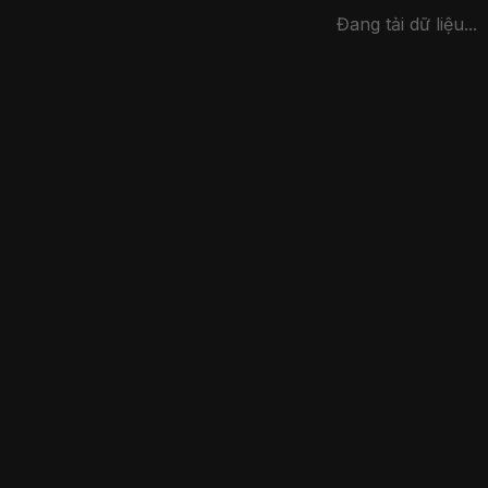
Đang tải dữ liệu...