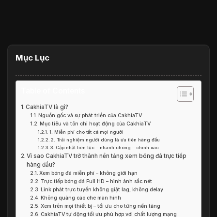
Mục Lục
Table of Contents
CakhiaTV là gì?
Nguồn gốc và sự phát triển của CakhiaTV
Mục tiêu và tôn chỉ hoạt động của CakhiaTV
1. Miễn phí cho tất cả mọi người
2. Trải nghiệm người dùng là ưu tiên hàng đầu
3. Cập nhật liên tục – nhanh chóng – chính xác
Vì sao CakhiaTV trở thành nền tảng xem bóng đá trực tiếp
hàng đầu?
Xem bóng đá miễn phí – không giới hạn
Trực tiếp bóng đá Full HD – hình ảnh sắc nét
Link phát trực tuyến không giật lag, không delay
Không quảng cáo che màn hình
Xem trên mọi thiết bị – tối ưu cho từng nền tảng
CakhiaTV tự động tối ưu phù hợp với chất lượng mạng