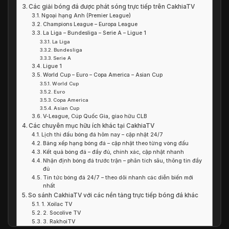
Các giải bóng đá được phát sóng trực tiếp trên CakhiaTV
Ngoại hạng Anh (Premier League)
Champions League – Europa League
La Liga – Bundesliga – Serie A – Ligue 1
La Liga
Bundesliga
Serie A
Ligue 1
World Cup – Euro – Copa America – Asian Cup
World Cup
Euro
Copa America
Asian Cup
V-League, Cúp Quốc Gia, giao hữu CLB
Các chuyên mục hữu ích khác tại CakhiaTV
Lịch thi đấu bóng đá hôm nay – cập nhật 24/7
Bảng xếp hạng bóng đá – cập nhật theo từng vòng đấu
Kết quả bóng đá – đầy đủ, chính xác, cập nhật nhanh
Nhận định bóng đá trước trận – phân tích sâu, thông tin đầy
đủ
Tin tức bóng đá 24/7 – theo dõi nhanh các diễn biến mới
nhất
So sánh CakhiaTV với các nền tảng trực tiếp bóng đá khác
1. Xoilac TV
2. Socolive TV
3. RakhoiTV