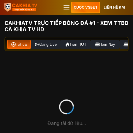
CƯỢC VSBET
LIÊN HỆ KM
CAKHIATV TRỰC TIẾP BÓNG ĐÁ #1 - XEM TTBD
CÀ KHỊA TV HD
Tất cả
Đang Live
Trận HOT
Hôm Nay
Ng
Đang tải dữ liệu...