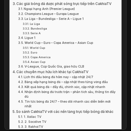
Các giải bóng đá được phát sóng trực tiếp trên CakhiaTV
Ngoại hạng Anh (Premier League)
Champions League – Europa League
La Liga – Bundesliga – Serie A – Ligue 1
La Liga
Bundesliga
Serie A
Ligue 1
World Cup – Euro – Copa America – Asian Cup
World Cup
Euro
Copa America
Asian Cup
V-League, Cúp Quốc Gia, giao hữu CLB
Các chuyên mục hữu ích khác tại CakhiaTV
Lịch thi đấu bóng đá hôm nay – cập nhật 24/7
Bảng xếp hạng bóng đá – cập nhật theo từng vòng đấu
Kết quả bóng đá – đầy đủ, chính xác, cập nhật nhanh
Nhận định bóng đá trước trận – phân tích sâu, thông tin đầy
đủ
Tin tức bóng đá 24/7 – theo dõi nhanh các diễn biến mới
nhất
So sánh CakhiaTV với các nền tảng trực tiếp bóng đá khác
1. Xoilac TV
2. Socolive TV
3. RakhoiTV