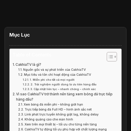
Mục Lục
Table of Contents
CakhiaTV là gì?
Nguồn gốc và sự phát triển của CakhiaTV
Mục tiêu và tôn chỉ hoạt động của CakhiaTV
1. Miễn phí cho tất cả mọi người
2. Trải nghiệm người dùng là ưu tiên hàng đầu
3. Cập nhật liên tục – nhanh chóng – chính xác
Vì sao CakhiaTV trở thành nền tảng xem bóng đá trực tiếp
hàng đầu?
Xem bóng đá miễn phí – không giới hạn
Trực tiếp bóng đá Full HD – hình ảnh sắc nét
Link phát trực tuyến không giật lag, không delay
Không quảng cáo che màn hình
Xem trên mọi thiết bị – tối ưu cho từng nền tảng
CakhiaTV tự động tối ưu phù hợp với chất lượng mạng