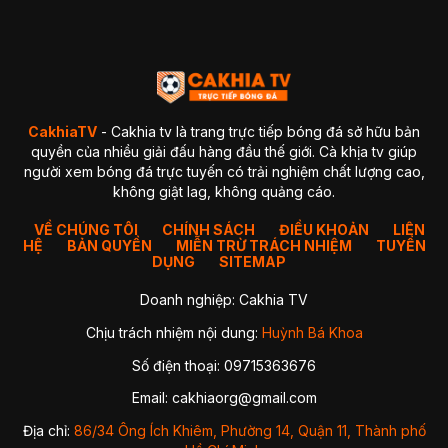
4. GaVangTV
5. ThapCamTV
6. VeboTV
7. Mitom TV
BẢNG SO SÁNH CHI TIẾT
Kết luận so sánh
Giải đáp thắc mắc thường gặp về CakhiaTV (FAQ)
1. CakhiaTV có miễn phí không?
CakhiaTV
- Cakhia tv là trang trực tiếp bóng đá sở hữu bản
2. Có xem được Ngoại Hạng Anh (Premier League) không?
quyền của nhiều giải đấu hàng đầu thế giới. Cà khịa tv giúp
3. CakhiaTV có bị giật lag hay delay không?
người xem bóng đá trực tuyến có trải nghiệm chất lượng cao,
4. Tôi có thể xem CakhiaTV trên Smart TV được không?
không giật lag, không quảng cáo.
✔ Cách 1 — Mở trực tiếp bằng trình duyệt TV
✔ Cách 2 — Chiếu từ điện thoại lên TV (Cast)
5. Xử lý như thế nào khi xem bóng đá CakhiaTV bị giật lag?
VỀ CHÚNG TÔI
CHÍNH SÁCH
ĐIỀU KHOẢN
LIÊN
HỆ
BẢN QUYỀN
1. Chuyển sang Server 2 hoặc 3
MIỄN TRỪ TRÁCH NHIỆM
TUYỂN
2. Kiểm tra lại kết nối mạng
DỤNG
SITEMAP
3. Đóng các ứng dụng chạy nền
4. Chuyển sang trình duyệt khác
Doanh nghiệp: Cakhia TV
5. Giảm độ phân giải video
Kết luận
Chịu trách nhiệm nội dung:
Huỳnh Bá Khoa
Số điện thoại: 09715363676
Nhờ sự ổn định, hình ảnh sắc nét và khả năng cập nhật
nhanh chóng,
CakhiaTV
trở thành địa chỉ quen thuộc của
Email:
cakhiaorg@gmail.com
hàng triệu người hâm mộ bóng đá mỗi ngày. Dù bạn theo dõi
Ngoại Hạng Anh, Champions League, La Liga hay các giải
Địa chỉ:
86/34 Ông Ích Khiêm, Phường 14, Quận 11, Thành phố
đấu của đội tuyển quốc gia, CakhiaTV luôn mang đến link