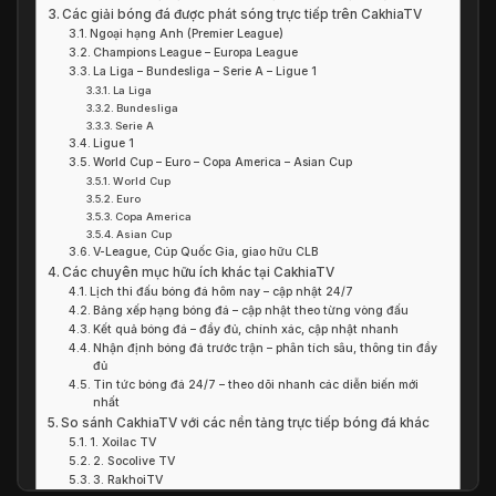
Các giải bóng đá được phát sóng trực tiếp trên CakhiaTV
Ngoại hạng Anh (Premier League)
Champions League – Europa League
La Liga – Bundesliga – Serie A – Ligue 1
La Liga
Bundesliga
Serie A
Ligue 1
World Cup – Euro – Copa America – Asian Cup
World Cup
Euro
Copa America
Asian Cup
V-League, Cúp Quốc Gia, giao hữu CLB
Các chuyên mục hữu ích khác tại CakhiaTV
Lịch thi đấu bóng đá hôm nay – cập nhật 24/7
Bảng xếp hạng bóng đá – cập nhật theo từng vòng đấu
Kết quả bóng đá – đầy đủ, chính xác, cập nhật nhanh
Nhận định bóng đá trước trận – phân tích sâu, thông tin đầy
đủ
Tin tức bóng đá 24/7 – theo dõi nhanh các diễn biến mới
nhất
So sánh CakhiaTV với các nền tảng trực tiếp bóng đá khác
1. Xoilac TV
2. Socolive TV
3. RakhoiTV