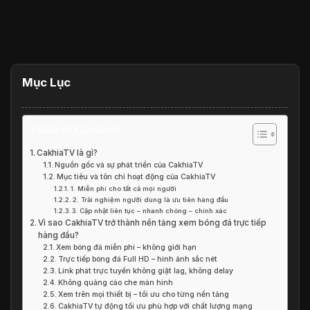
Mục Lục
Table of Contents
CakhiaTV là gì?
Nguồn gốc và sự phát triển của CakhiaTV
Mục tiêu và tôn chỉ hoạt động của CakhiaTV
1. Miễn phí cho tất cả mọi người
2. Trải nghiệm người dùng là ưu tiên hàng đầu
3. Cập nhật liên tục – nhanh chóng – chính xác
Vì sao CakhiaTV trở thành nền tảng xem bóng đá trực tiếp
hàng đầu?
Xem bóng đá miễn phí – không giới hạn
Trực tiếp bóng đá Full HD – hình ảnh sắc nét
Link phát trực tuyến không giật lag, không delay
Không quảng cáo che màn hình
Xem trên mọi thiết bị – tối ưu cho từng nền tảng
CakhiaTV tự động tối ưu phù hợp với chất lượng mạng