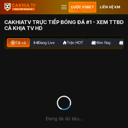
CƯỢC VSBET
LIÊN HỆ KM
CAKHIATV TRỰC TIẾP BÓNG ĐÁ #1 - XEM TTBD
CÀ KHỊA TV HD
Tất cả
Đang Live
Trận HOT
Hôm Nay
Ng
Đang tải dữ liệu...