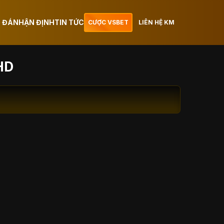
 ĐÁ
NHẬN ĐỊNH
TIN TỨC
CƯỢC VSBET
LIÊN HỆ KM
HD