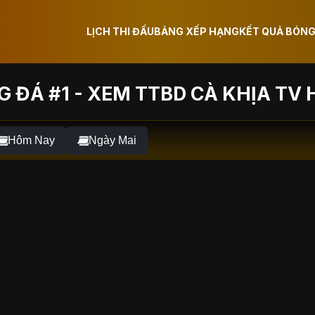
LỊCH THI ĐẤU
BẢNG XẾP HẠNG
KẾT QUẢ BÓNG
 ĐÁ #1 - XEM TTBD CÀ KHỊA TV 
Hôm Nay
Ngày Mai