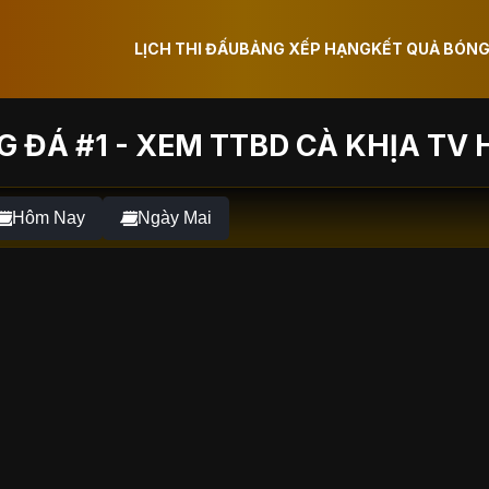
LỊCH THI ĐẤU
BẢNG XẾP HẠNG
KẾT QUẢ BÓNG
 ĐÁ #1 - XEM TTBD CÀ KHỊA TV 
Hôm Nay
Ngày Mai