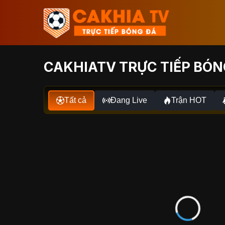
CAKHIATV TRỰC TIẾP BÓNG
Tất cả
Đang Live
Trận HOT