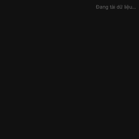
Đang tải dữ liệu...