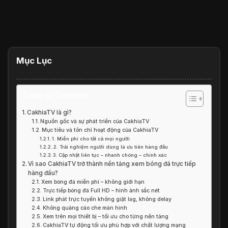
Mục Lục
Table of Contents
CakhiaTV là gì?
Nguồn gốc và sự phát triển của CakhiaTV
Mục tiêu và tôn chỉ hoạt động của CakhiaTV
1. Miễn phí cho tất cả mọi người
2. Trải nghiệm người dùng là ưu tiên hàng đầu
3. Cập nhật liên tục – nhanh chóng – chính xác
Vì sao CakhiaTV trở thành nền tảng xem bóng đá trực tiếp
hàng đầu?
Xem bóng đá miễn phí – không giới hạn
Trực tiếp bóng đá Full HD – hình ảnh sắc nét
Link phát trực tuyến không giật lag, không delay
Không quảng cáo che màn hình
Xem trên mọi thiết bị – tối ưu cho từng nền tảng
CakhiaTV tự động tối ưu phù hợp với chất lượng mạng