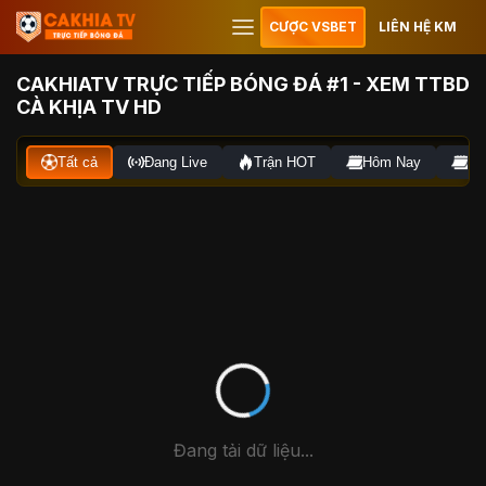
CƯỢC VSBET
LIÊN HỆ KM
CAKHIATV TRỰC TIẾP BÓNG ĐÁ #1 - XEM TTBD
CÀ KHỊA TV HD
Tất cả
Đang Live
Trận HOT
Hôm Nay
Ng
Đang tải dữ liệu...