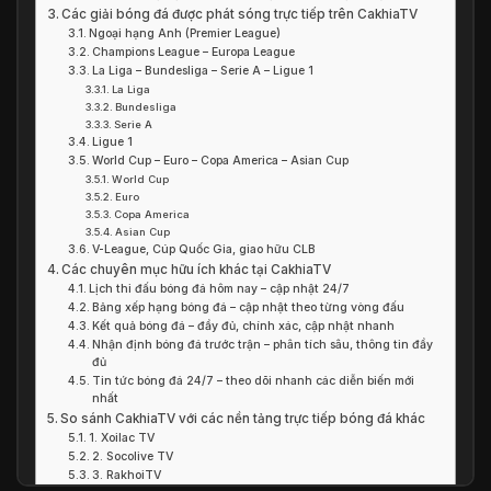
Các giải bóng đá được phát sóng trực tiếp trên CakhiaTV
Ngoại hạng Anh (Premier League)
Champions League – Europa League
La Liga – Bundesliga – Serie A – Ligue 1
La Liga
Bundesliga
Serie A
Ligue 1
World Cup – Euro – Copa America – Asian Cup
World Cup
Euro
Copa America
Asian Cup
V-League, Cúp Quốc Gia, giao hữu CLB
Các chuyên mục hữu ích khác tại CakhiaTV
Lịch thi đấu bóng đá hôm nay – cập nhật 24/7
Bảng xếp hạng bóng đá – cập nhật theo từng vòng đấu
Kết quả bóng đá – đầy đủ, chính xác, cập nhật nhanh
Nhận định bóng đá trước trận – phân tích sâu, thông tin đầy
đủ
Tin tức bóng đá 24/7 – theo dõi nhanh các diễn biến mới
nhất
So sánh CakhiaTV với các nền tảng trực tiếp bóng đá khác
1. Xoilac TV
2. Socolive TV
3. RakhoiTV