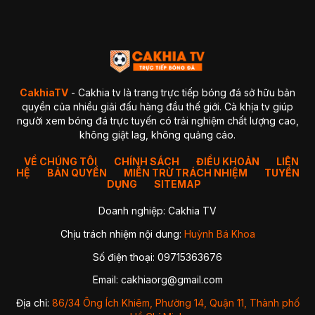
4. GaVangTV
5. ThapCamTV
6. VeboTV
7. Mitom TV
BẢNG SO SÁNH CHI TIẾT
Kết luận so sánh
Giải đáp thắc mắc thường gặp về CakhiaTV (FAQ)
1. CakhiaTV có miễn phí không?
CakhiaTV
- Cakhia tv là trang trực tiếp bóng đá sở hữu bản
2. Có xem được Ngoại Hạng Anh (Premier League) không?
quyền của nhiều giải đấu hàng đầu thế giới. Cà khịa tv giúp
3. CakhiaTV có bị giật lag hay delay không?
người xem bóng đá trực tuyến có trải nghiệm chất lượng cao,
4. Tôi có thể xem CakhiaTV trên Smart TV được không?
không giật lag, không quảng cáo.
✔ Cách 1 — Mở trực tiếp bằng trình duyệt TV
✔ Cách 2 — Chiếu từ điện thoại lên TV (Cast)
5. Xử lý như thế nào khi xem bóng đá CakhiaTV bị giật lag?
VỀ CHÚNG TÔI
CHÍNH SÁCH
ĐIỀU KHOẢN
LIÊN
HỆ
BẢN QUYỀN
1. Chuyển sang Server 2 hoặc 3
MIỄN TRỪ TRÁCH NHIỆM
TUYỂN
2. Kiểm tra lại kết nối mạng
DỤNG
SITEMAP
3. Đóng các ứng dụng chạy nền
4. Chuyển sang trình duyệt khác
Doanh nghiệp: Cakhia TV
5. Giảm độ phân giải video
Kết luận
Chịu trách nhiệm nội dung:
Huỳnh Bá Khoa
Số điện thoại: 09715363676
Nhờ sự ổn định, hình ảnh sắc nét và khả năng cập nhật
nhanh chóng,
CakhiaTV
trở thành địa chỉ quen thuộc của
Email:
cakhiaorg@gmail.com
hàng triệu người hâm mộ bóng đá mỗi ngày. Dù bạn theo dõi
Ngoại Hạng Anh, Champions League, La Liga hay các giải
Địa chỉ:
86/34 Ông Ích Khiêm, Phường 14, Quận 11, Thành phố
đấu của đội tuyển quốc gia, CakhiaTV luôn mang đến link