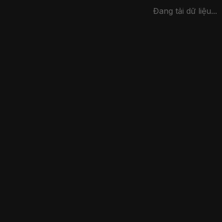
Đang tải dữ liệu...