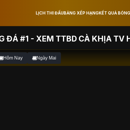
LỊCH THI ĐẤU
BẢNG XẾP HẠNG
KẾT QUẢ BÓNG
 ĐÁ #1 - XEM TTBD CÀ KHỊA TV 
Hôm Nay
Ngày Mai